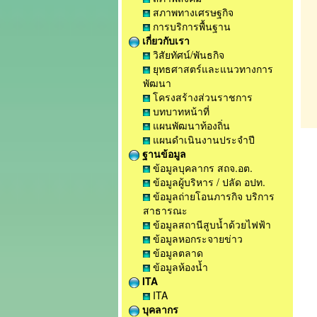
สภาพทางเศรษฐกิจ
การบริการพื้นฐาน
เกี่ยวกับเรา
วิสัยทัศน์/พันธกิจ
ยุทธศาสตร์และแนวทางการ
พัฒนา
โครงสร้างส่วนราชการ
บทบาทหน้าที่
แผนพัฒนาท้องถิ่น
แผนดำเนินงานประจำปี
ฐานข้อมูล
ข้อมูลบุคลากร สถจ.อต.
ข้อมูลผู้บริหาร / ปลัด อปท.
ข้อมูลถ่ายโอนภารกิจ บริการ
สาธารณะ
ข้อมูลสถานีสูบน้ำด้วยไฟฟ้า
ข้อมูลหอกระจายข่าว
ข้อมูลตลาด
ข้อมูลห้องน้ำ
ITA
ITA
บุคลากร