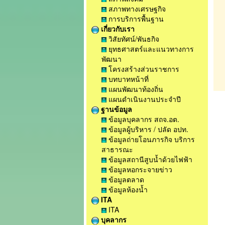
สภาพทางเศรษฐกิจ
การบริการพื้นฐาน
เกี่ยวกับเรา
วิสัยทัศน์/พันธกิจ
ยุทธศาสตร์และแนวทางการ
พัฒนา
โครงสร้างส่วนราชการ
บทบาทหน้าที่
แผนพัฒนาท้องถิ่น
แผนดำเนินงานประจำปี
ฐานข้อมูล
ข้อมูลบุคลากร สถจ.อต.
ข้อมูลผู้บริหาร / ปลัด อปท.
ข้อมูลถ่ายโอนภารกิจ บริการ
สาธารณะ
ข้อมูลสถานีสูบน้ำด้วยไฟฟ้า
ข้อมูลหอกระจายข่าว
ข้อมูลตลาด
ข้อมูลห้องน้ำ
ITA
ITA
บุคลากร